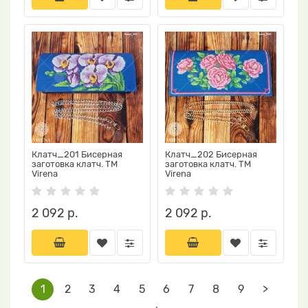
Клатч_201 Бисерная
Клатч_202 Бисерная
заготовка клатч. ТМ
заготовка клатч. ТМ
Virena
Virena
2 092 р.
2 092 р.
1
2
3
4
5
6
7
8
9
>