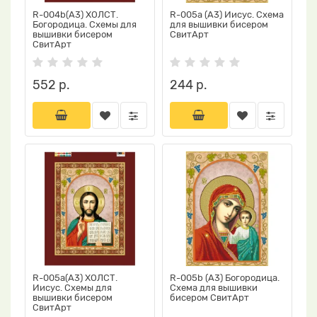
R-004b(А3) ХОЛСТ.
R-005a (А3) Иисус. Схема
Богородица. Схемы для
для вышивки бисером
вышивки бисером
СвитАрт
СвитАрт
552 р.
244 р.
R-005a(А3) ХОЛСТ.
R-005b (А3) Богородица.
Иисус. Схемы для
Схема для вышивки
вышивки бисером
бисером СвитАрт
СвитАрт