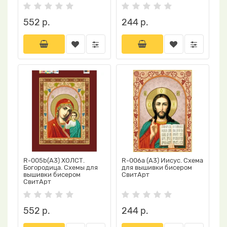
552 р.
244 р.
R-005b(А3) ХОЛСТ.
R-006a (А3) Иисус. Схема
Богородица. Схемы для
для вышивки бисером
вышивки бисером
СвитАрт
СвитАрт
552 р.
244 р.