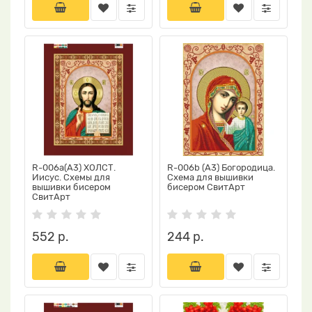
R-006a(А3) ХОЛСТ.
R-006b (А3) Богородица.
Иисус. Схемы для
Схема для вышивки
вышивки бисером
бисером СвитАрт
СвитАрт
552 р.
244 р.