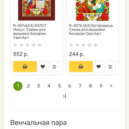
R-007a(А3) ХОЛСТ.
R-007b (А3) Богородица.
Иисус. Схемы для
Схема для вышивки
вышивки бисером
бисером СвитАрт
СвитАрт
552 р.
244 р.
1
2
3
4
5
6
7
8
9
>
>|
Венчальная пара