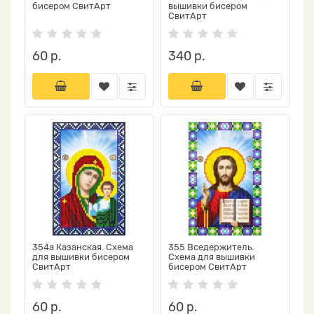
бисером СвитАрт
вышивки бисером
СвитАрт
60 р.
340 р.
354а Казанская. Схема
355 Вседержитель.
для вышивки бисером
Схема для вышивки
СвитАрт
бисером СвитАрт
60 р.
60 р.