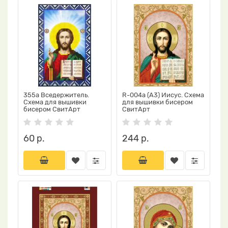
355а Вседержитель.
R-004a (А3) Иисус. Схема
Схема для вышивки
для вышивки бисером
бисером СвитАрт
СвитАрт
60 р.
244 р.