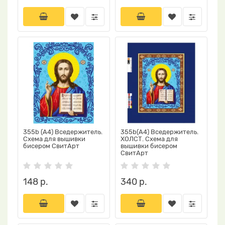
355b (А4) Вседержитель.
355b(А4) Вседержитель.
Схема для вышивки
ХОЛСТ. Схема для
бисером СвитАрт
вышивки бисером
СвитАрт
148 р.
340 р.