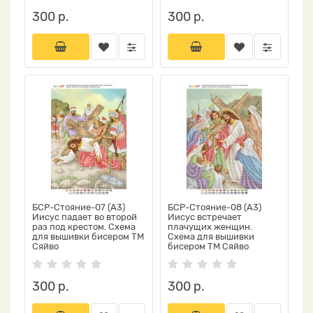
300 р.
300 р.
БСР-Стояние-07 (А3)
БСР-Стояние-08 (А3)
Иисус падает во второй
Иисус встречает
раз под крестом. Схема
плачущих женщин.
для вышивки бисером ТМ
Схема для вышивки
Сяйво
бисером ТМ Сяйво
300 р.
300 р.