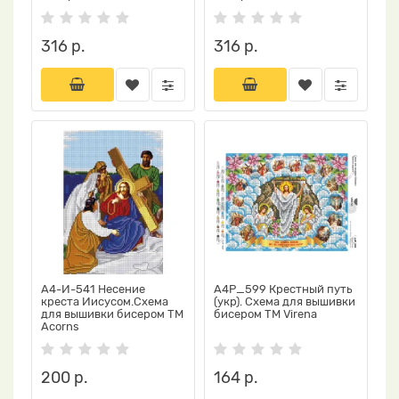
316 р.
316 р.
А4-И-541 Несение
А4Р_599 Крестный путь
креста Иисусом.Схема
(укр). Схема для вышивки
для вышивки бисером ТМ
бисером TM Virena
Acorns
200 р.
164 р.