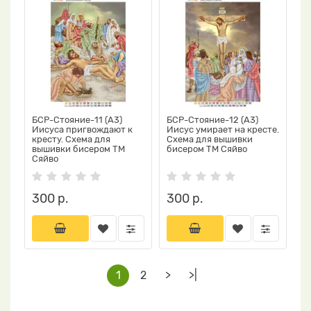
БСР-Стояние-11 (А3)
БСР-Стояние-12 (А3)
Иисуса пригвождают к
Иисус умирает на кресте.
кресту. Схема для
Схема для вышивки
вышивки бисером ТМ
бисером ТМ Сяйво
Сяйво
300 р.
300 р.
1
2
>
>|