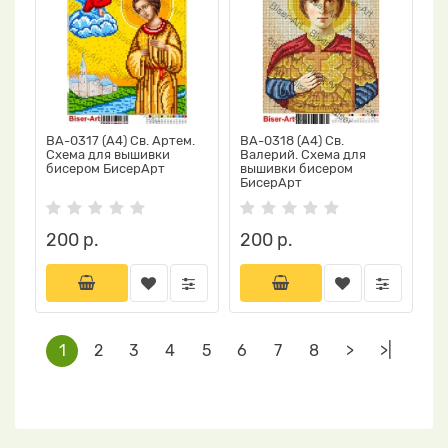
ВА-0317 (А4) Св. Артем.
ВА-0318 (А4) Св.
Схема для вышивки
Валерий. Схема для
бисером БисерАрт
вышивки бисером
БисерАрт
200 р.
200 р.
1
2
3
4
5
6
7
8
>
>|