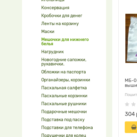
Консервация
Кробочки для денег
Ленты на корзину
Маски
Мешочки для нижнего
белья
Нагрудник
Новогодние сапожки,
рукавички.
Обложки на паспорта
Органайзеры, корзинки
МБ-0
выши
Пасхальная салфетка
Пошит
Пасхальные корзинки
Пасхальные рушники
Подарочные мешочки
304 
Подставка под пасху
Подставки для телефона
Подушечки для колец