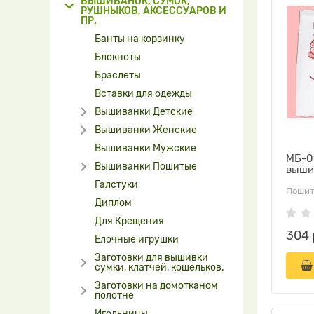
ВЫШИВАНОК, СУМОК,
РУШНЫКОВ, АКСЕССУАРОВ И
ПР.
Банты на корзинку
Блокноты
Браслеты
Вставки для одежды
Вышиванки Детские
Вышиванки Женские
Вышиванки Мужские
МБ-0
Вышиванки Пошитые
выши
Галстуки
Пошит
Диплом
Для Крещения
304 
Елочные игрушки
Заготовки для вышивки
сумки, клатчей, кошельков.
Заготовки на домотканом
полотне
Игольницы