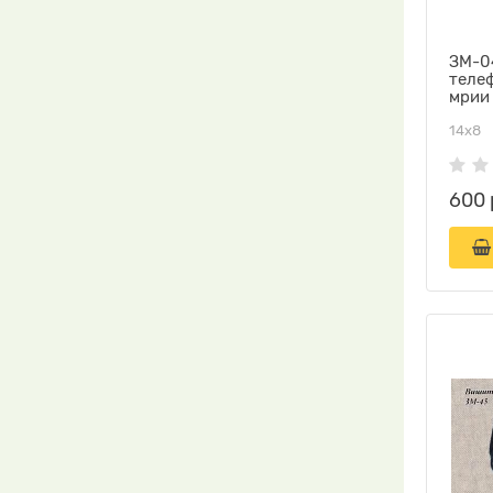
ЗМ-04
теле
мрии
14х8
600 