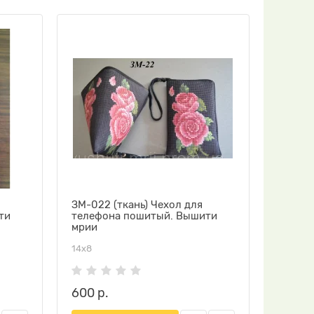
ЗМ-022 (ткань) Чехол для
ти
телефона пошитый. Вышити
мрии
14х8
600 р.