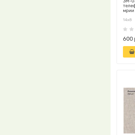
ЗМ-03
теле
мрии
14х8
600 