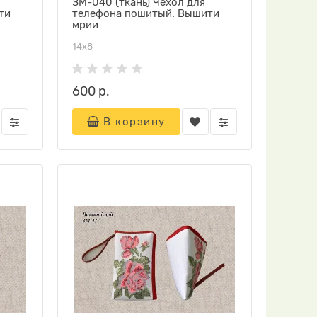
ЗМ-040 (ткань) Чехол для
ти
телефона пошитый. Вышити
мрии
14х8
600 р.
В корзину