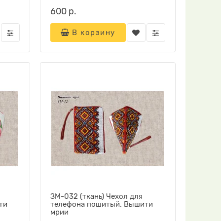
600 р.
В корзину
ЗМ-032 (ткань) Чехол для
ти
телефона пошитый. Вышити
мрии