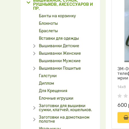
ВЫШИВАНОК, СУМОК,
РУШНЫКОВ, АКСЕССУАРОВ И
ПР.
Банты на корзинку
Блокноты
Браслеты
Вставки для одежды
Вышиванки Детские
Вышиванки Женские
Вышиванки Мужские
Вышиванки Пошитые
ЗМ-00
теле
Галстуки
мрии
Диплом
14х8
Для Крещения
Елочные игрушки
600 
Заготовки для вышивки
сумки, клатчей, кошельков.
Заготовки на домотканом
полотне
Игольницы