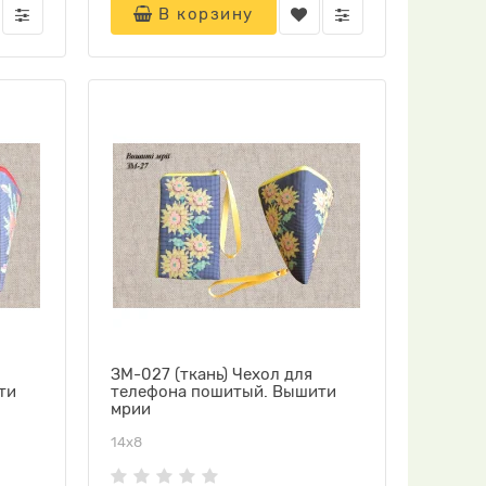
В корзину
ЗМ-027 (ткань) Чехол для
ти
телефона пошитый. Вышити
мрии
14х8