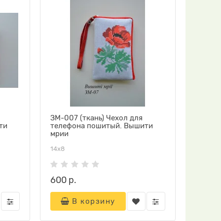
ЗМ-007 (ткань) Чехол для
ти
телефона пошитый. Вышити
мрии
14х8
600 р.
В корзину