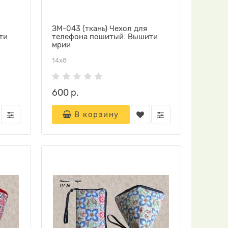
ЗМ-043 (ткань) Чехол для
ти
телефона пошитый. Вышити
мрии
14х8
600 р.
В корзину