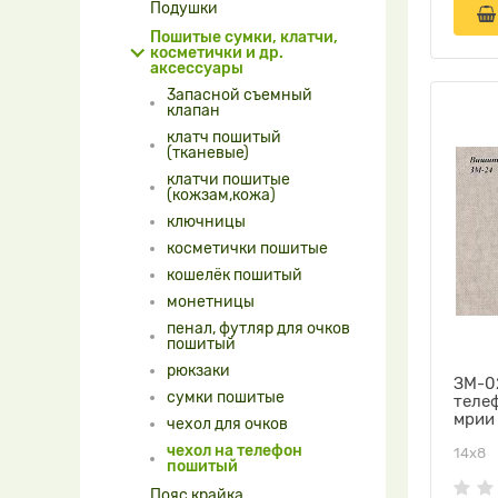
Подушки
Пошитые сумки, клатчи,
косметички и др.
аксессуары
3апасной съемный
клапан
клатч пошитый
(тканевые)
клатчи пошитые
(кожзам,кожа)
ключницы
косметички пошитые
кошелёк пошитый
монетницы
пенал, футляр для очков
пошитый
рюкзаки
ЗМ-02
сумки пошитые
теле
мрии
чехол для очков
чехол на телефон
14х8
пошитый
Пояс крайка