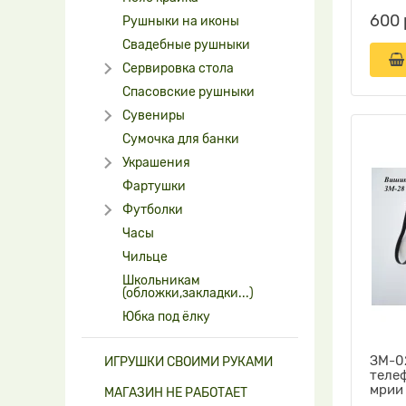
600 
Рушныки на иконы
Свадебные рушныки
Сервировка стола
Спасовские рушныки
Сувениры
Сумочка для банки
Украшения
Фартушки
Футболки
Часы
Чильце
Школьникам
(обложки,закладки...)
Юбка под ёлку
ЗМ-02
ИГРУШКИ СВОИМИ РУКАМИ
теле
мрии
МАГАЗИН НЕ РАБОТАЕТ