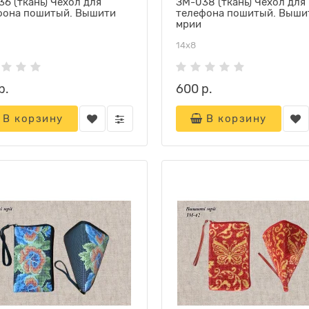
6 (ткань) Чехол для
ЗМ-038 (ткань) Чехол для
фона пошитый. Вышити
телефона пошитый. Выши
мрии
14х8
р.
600 р.
В корзину
В корзину