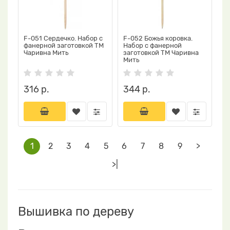
F-051 Сердечко. Набор с
F-052 Божья коровка.
фанерной заготовкой ТМ
Набор с фанерной
Чаривна Мить
заготовкой ТМ Чаривна
Мить
316 р.
344 р.
1
2
3
4
5
6
7
8
9
>
>|
Вышивка по дереву