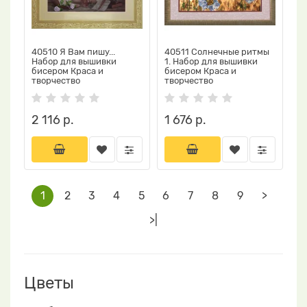
40510 Я Вам пишу...
40511 Солнечные ритмы
Набор для вышивки
1. Набор для вышивки
бисером Краса и
бисером Краса и
творчество
творчество
2 116 р.
1 676 р.
1
2
3
4
5
6
7
8
9
>
>|
Цветы