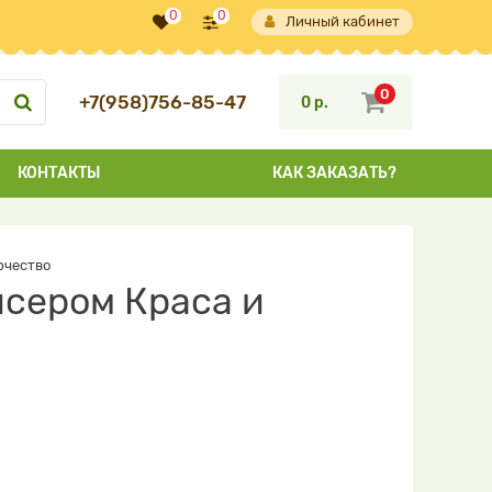
0
0
Личный кабинет
0
+7(958)756-85-47
0 р.
КОНТАКТЫ
КАК ЗАКАЗАТЬ?
рчество
исером Краса и