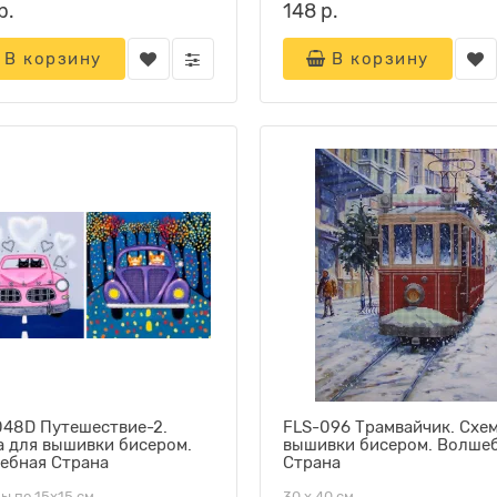
р.
148 р.
В корзину
В корзину
048D Путешествие-2.
FLS-096 Трамвайчик. Схем
а для вышивки бисером.
вышивки бисером. Волше
ебная Страна
Страна
ы по 15х15 см
30 х 40 см