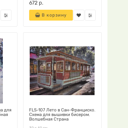
672 р.
В корзину
а для
FLS-107 Лето в Сан-Франциско.
бная
Схема для вышивки бисером.
Волшебная Страна
30 х 40 см