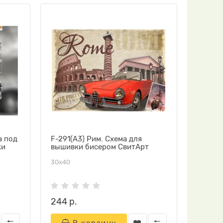
а под
F-291(А3) Рим. Схема для
ки
вышивки бисером СвитАрт
30х40
244 р.