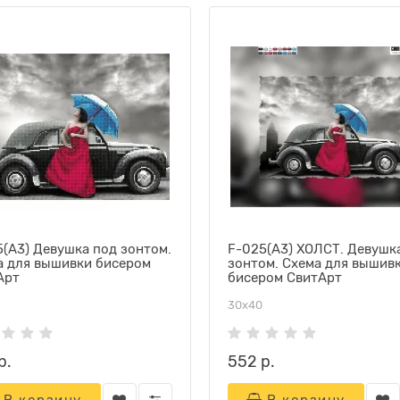
(А3) Девушка под зонтом.
F-025(А3) ХОЛСТ. Девушк
а для вышивки бисером
зонтом. Схема для вышив
Арт
бисером СвитАрт
30х40
р.
552 р.