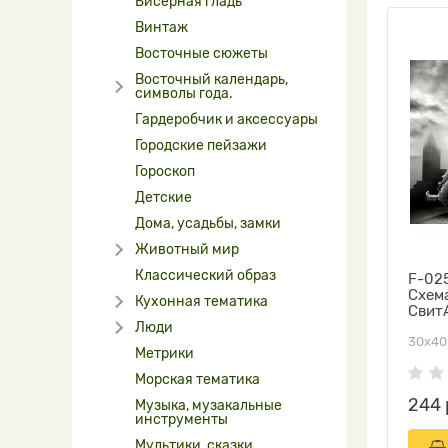
Бисерная гладь
Винтаж
Восточные сюжеты
Восточный календарь,
символы года.
Гардеробчик и аксессуары
Городские пейзажи
Гороскоп
Детские
Дома, усадьбы, замки
Животный мир
Классический образ
F-025
Схем
Кухонная тематика
Свит
Люди
30х40
Метрики
Морская тематика
244 
Музыка, музакальные
инструменты
Мультики, сказки