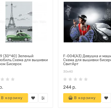
9 (30*40) Зеленый
F-004(А3) Девушка и маш
мобиль.Схема для вышивки
Схема для вышивки бисер
ром Бисерок
СвитАрт
30х40
р.
244 р.
В корзину
В корзину