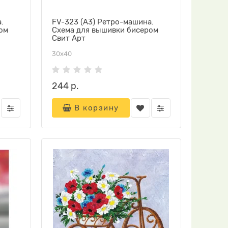
.
FV-323 (А3) Ретро-машина.
ом
Схема для вышивки бисером
Свит Арт
30х40
244 р.
В корзину