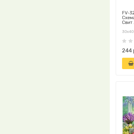
FV-32
Схем
Свит
30х40
244 