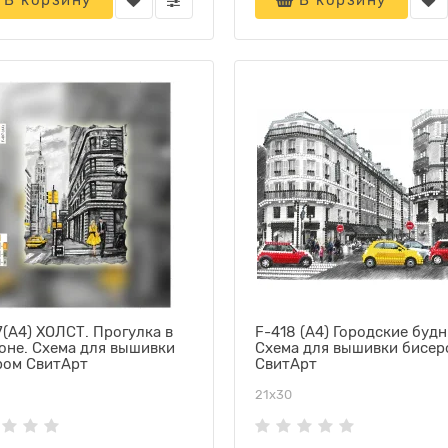
В корзину
В корзину
(А4) ХОЛСТ. Прогулка в
F-418 (А4) Городские будн
оне. Схема для вышивки
Схема для вышивки бисер
ром СвитАрт
СвитАрт
21х30