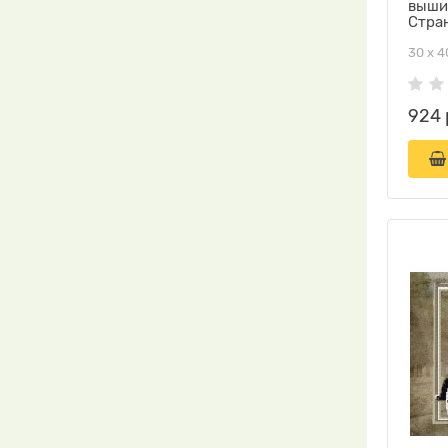
выши
Стра
30 х 4
924 