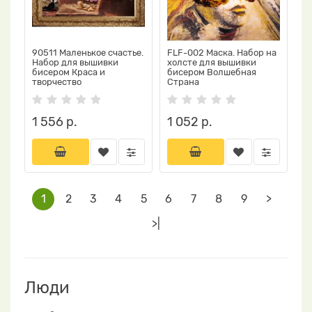
90511 Маленькое счастье.
FLF-002 Маска. Набор на
Набор для вышивки
холсте для вышивки
бисером Краса и
бисером Волшебная
творчество
Страна
1 556 р.
1 052 р.
1
2
3
4
5
6
7
8
9
>
>|
Люди