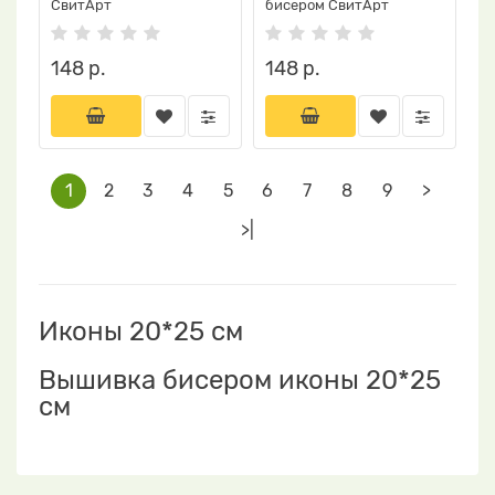
СвитАрт
бисером СвитАрт
148 р.
148 р.
1
2
3
4
5
6
7
8
9
>
>|
Иконы 20*25 см
Вышивка бисером иконы 20*25
см