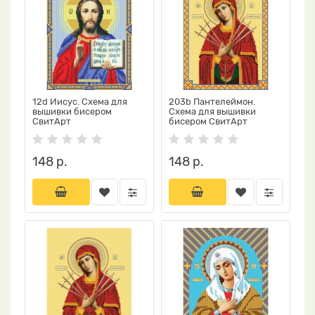
12d Иисус. Схема для
203b Пантелеймон.
вышивки бисером
Схема для вышивки
СвитАрт
бисером СвитАрт
148 р.
148 р.