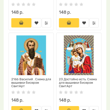
148 р.
148 р.
216b Василий . Схема для
23 Достойно есть. Схема
вышивки бисером
для вышивки бисером
СвитАрт
СвитАрт
148 р.
148 р.