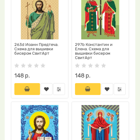
263d Иоанн Предтеча.
297b Константин и
Схема для вышивки
Елена. Схема для
бисером СвитАрт
вышивки бисером
СвитАрт
148 р.
148 р.