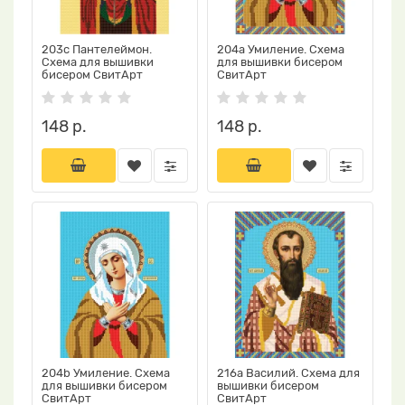
203c Пантелеймон.
204a Умиление. Схема
Схема для вышивки
для вышивки бисером
бисером СвитАрт
СвитАрт
148 р.
148 р.
204b Умиление. Схема
216a Василий. Схема для
для вышивки бисером
вышивки бисером
СвитАрт
СвитАрт