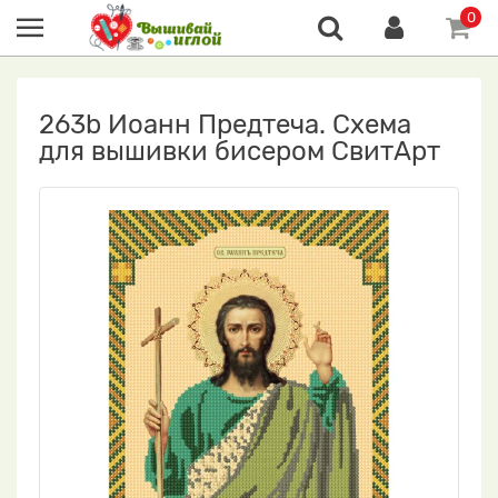
0
263b Иоанн Предтеча. Схема
для вышивки бисером СвитАрт