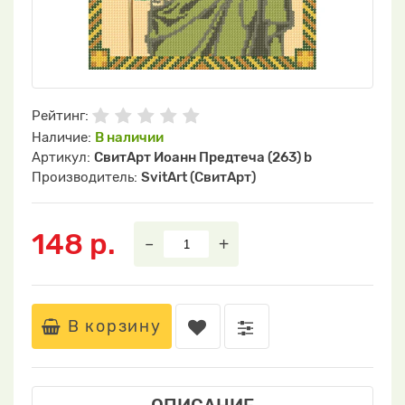
Рейтинг:
Наличие:
В наличии
Артикул:
СвитАрт Иоанн Предтеча (263) b
Производитель:
SvitArt (СвитАрт)
148 р.
–
+
В корзину