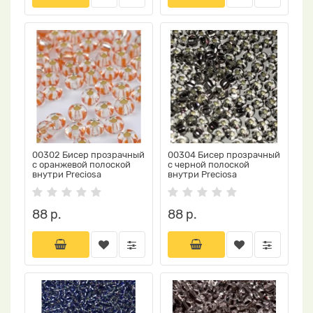
00302 Бисер прозрачный
00304 Бисер прозрачный
с оранжевой полоской
с черной полоской
внутри Preciosa
внутри Preciosa
88 р.
88 р.