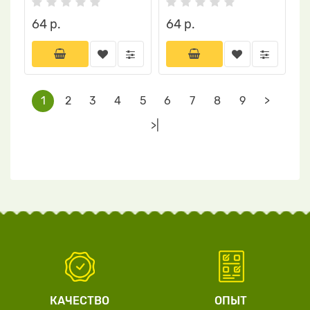
64 р.
64 р.
1
2
3
4
5
6
7
8
9
>
>|
КАЧЕСТВО
ОПЫТ