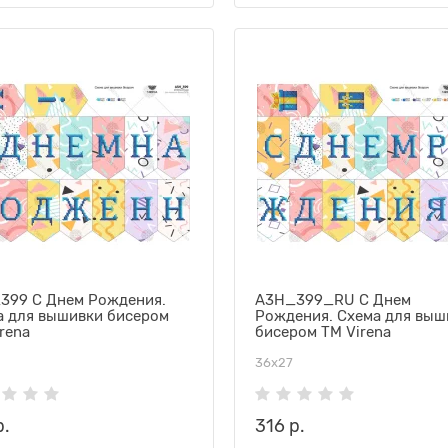
399 С Днем Рождения.
А3Н_399_RU С Днем
а для вышивки бисером
Рождения. Схема для выш
rena
бисером ТМ Virena
36х27
р.
316 р.