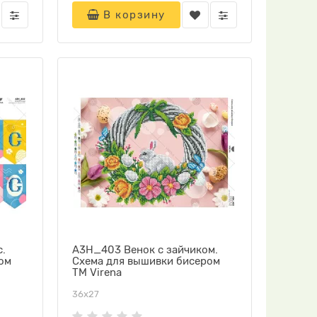
В корзину
.
А3Н_403 Венок с зайчиком.
ом
Схема для вышивки бисером
ТМ Virena
36х27