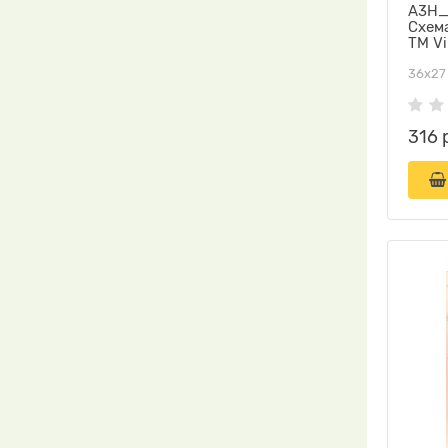
А3Н_
Схем
ТМ Vi
36х27
316 