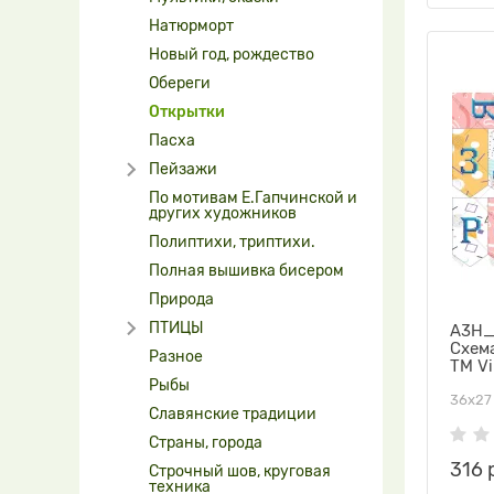
Натюрморт
Новый год, рождество
Обереги
Открытки
Пасха
Пейзажи
По мотивам Е.Гапчинской и
других художников
Полиптихи, триптихи.
Полная вышивка бисером
Природа
ПТИЦЫ
А3Н_
Схем
Разное
ТМ Vi
Рыбы
36х27
Славянские традиции
Страны, города
316 
Строчный шов, круговая
техника