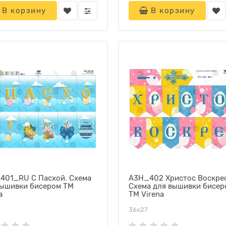
В корзину
В корзину
401_RU С Пасхой. Схема
А3Н_402 Христос Воскрес
вышивки бисером ТМ
Схема для вышивки бисер
a
ТМ Virena
36х27