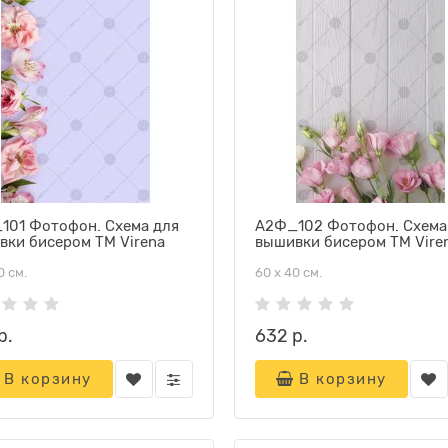
101 Фотофон. Схема для
А2Ф_102 Фотофон. Схема
вки бисером ТМ Virena
вышивки бисером ТМ Vire
0 см.
60 х 40 см.
р.
632 р.
В корзину
В корзину