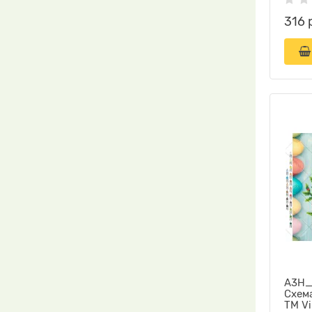
316 
А3Н_
Схем
ТМ Vi