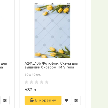
 для
А2Ф_106 Фотофон. Схема для
na
вышивки бисером ТМ Virena
60 х 40 см.
632 р.
В корзину