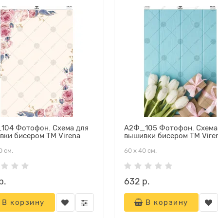
104 Фотофон. Схема для
А2Ф_105 Фотофон. Схема
вки бисером ТМ Virena
вышивки бисером ТМ Vire
0 см.
60 х 40 см.
р.
632 р.
В корзину
В корзину