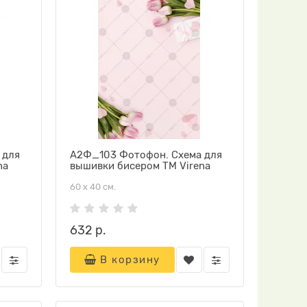
 для
А2Ф_103 Фотофон. Схема для
na
вышивки бисером ТМ Virena
60 х 40 см.
632 р.
В корзину