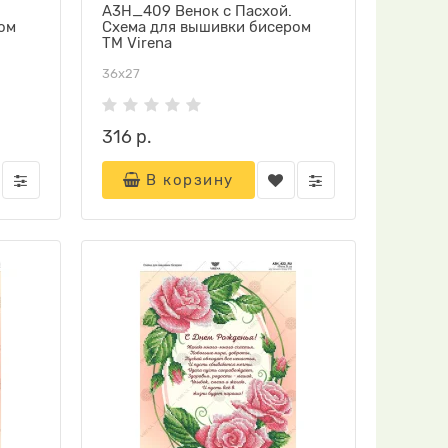
А3Н_409 Венок с Пасхой.
ом
Схема для вышивки бисером
ТМ Virena
36х27
316 р.
В корзину