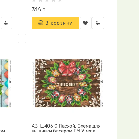
316 р.
В корзину
А3Н_406 С Пасхой. Схема для
ом
вышивки бисером ТМ Virena