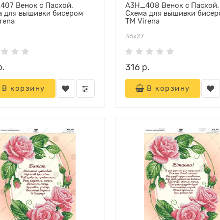
407 Венок с Пасхой.
А3Н_408 Венок с Пасхой.
а для вышивки бисером
Схема для вышивки бисер
rena
ТМ Virena
36х27
р.
316 р.
В корзину
В корзину