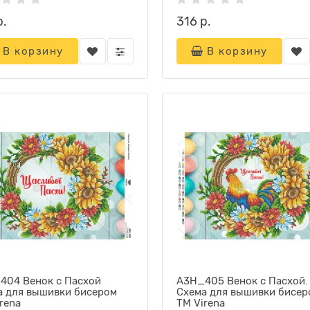
р.
316 р.
В корзину
В корзину
404 Венок с Пасхой
А3Н_405 Венок с Пасхой.
а для вышивки бисером
Схема для вышивки бисер
rena
ТМ Virena