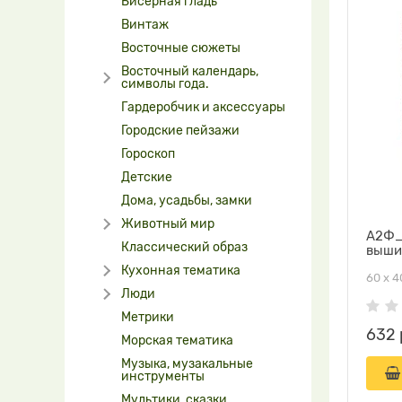
Бисерная гладь
Винтаж
Восточные сюжеты
Восточный календарь,
символы года.
Гардеробчик и аксессуары
Городские пейзажи
Гороскоп
Детские
Дома, усадьбы, замки
Животный мир
А2Ф_
Классический образ
выши
Кухонная тематика
60 х 4
Люди
Метрики
632 
Морская тематика
Музыка, музакальные
инструменты
Мультики, сказки