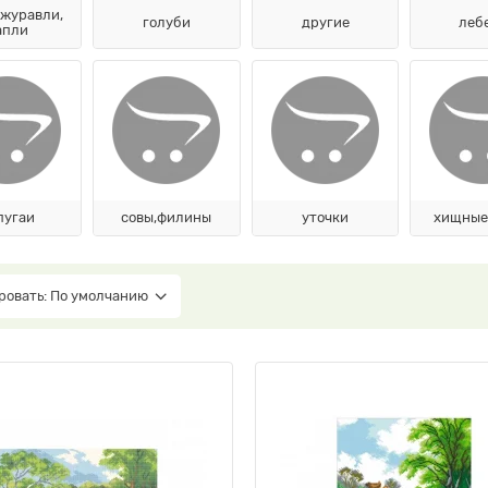
 журавли,
голуби
другие
леб
апли
пугаи
совы,филины
уточки
хищные
ровать: По умолчанию