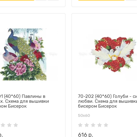
1 (40*60) Павлины в
70-202 (40*60) Голуби - 
х. Схема для вышивки
любви. Схема для вышивк
ром Бисерок
бисером Бисерок
50х60
р.
616 р.