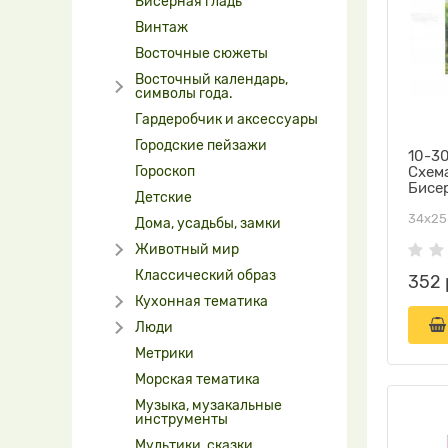
Бисерная гладь
Винтаж
Восточные сюжеты
Восточный календарь,
символы года.
Гардеробчик и аксессуары
Городские пейзажи
10-30
Гороскоп
Схем
Бисе
Детские
34х25
Дома, усадьбы, замки
Животный мир
Классический образ
352 
Кухонная тематика
Люди
Метрики
Морская тематика
Музыка, музакальные
инструменты
Мультики, сказки