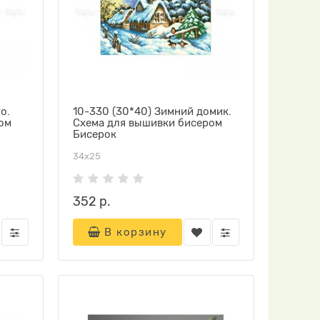
о.
10-330 (30*40) Зимний домик.
ом
Схема для вышивки бисером
Бисерок
34х25
352 р.
В корзину