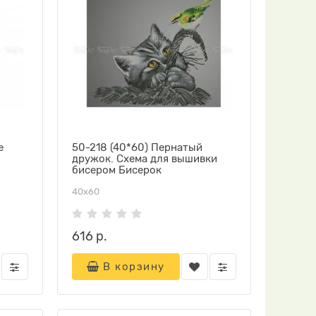
е
50-218 (40*60) Пернатый
и
дружок. Схема для вышивки
бисером Бисерок
40х60
616 р.
В корзину