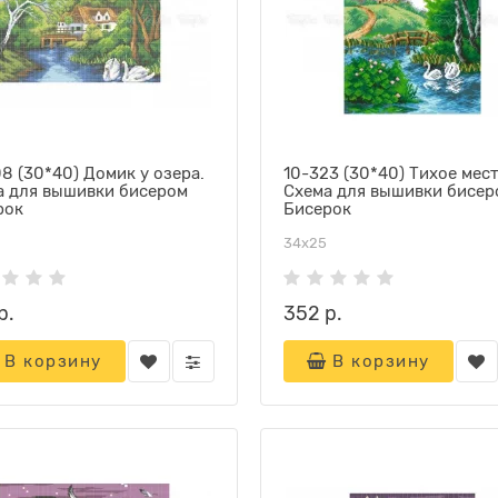
8 (30*40) Домик у озера.
10-323 (30*40) Тихое мест
а для вышивки бисером
Схема для вышивки бисер
рок
Бисерок
34х25
р.
352 р.
В корзину
В корзину