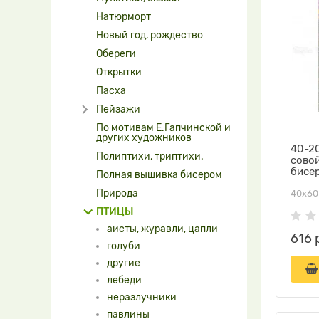
Натюрморт
Новый год, рождество
Обереги
Открытки
Пасха
Пейзажи
По мотивам Е.Гапчинской и
других художников
40-20
Полиптихи, триптихи.
сово
бисе
Полная вышивка бисером
Природа
40х60
ПТИЦЫ
аисты, журавли, цапли
616 
голуби
другие
лебеди
неразлучники
павлины