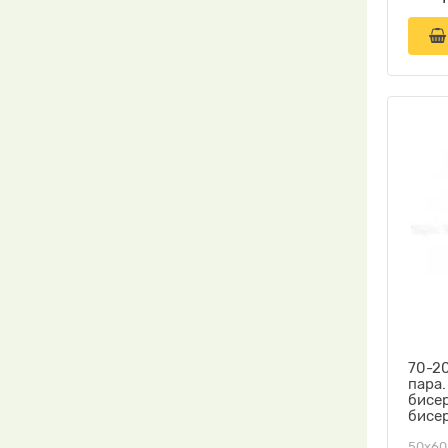
70-2
пара
бисе
бисе
50х60