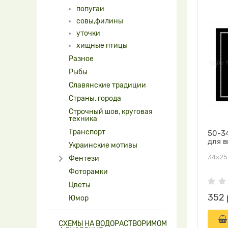
попугаи
совы,филины
уточки
хищные птицы
Разное
Рыбы
Славянские традиции
Страны, города
Строчный шов, круговая
техника
Транспорт
50-34
для 
Украинские мотивы
34х25
Фентези
Фоторамки
Цветы
352 
Юмор
СХЕМЫ НА ВОДОРАСТВОРИМОМ