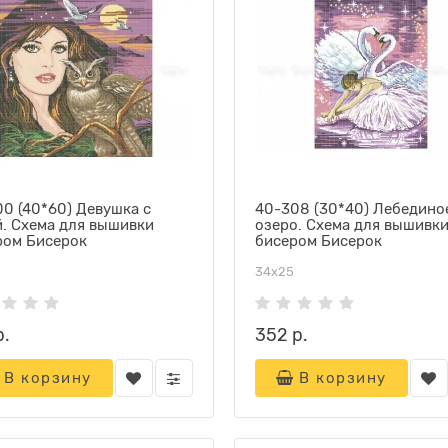
0 (40*60) Девушка с
40-308 (30*40) Лебедино
й. Схема для вышивки
озеро. Схема для вышивк
ром Бисерок
бисером Бисерок
34х25
р.
352 р.
В корзину
В корзину