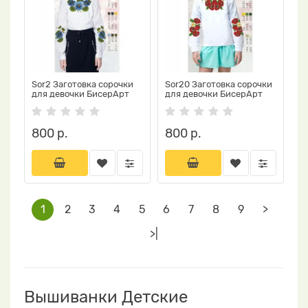
Sor2 Заготовка сорочки
Sor20 Заготовка сорочки
для девочки БисерАрт
для девочки БисерАрт
800 р.
800 р.
1
2
3
4
5
6
7
8
9
>
>|
Вышиванки Детские