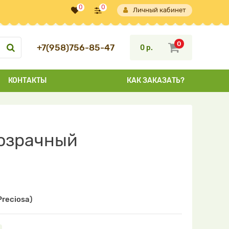
0
0
Личный кабинет
0
+7(958)756-85-47
0 р.
КОНТАКТЫ
КАК ЗАКАЗАТЬ?
розрачный
reciosa)