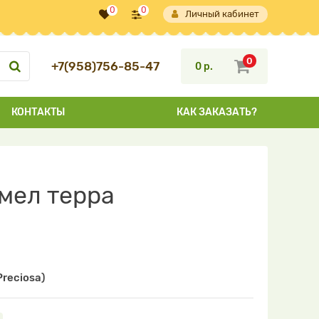
0
0
Личный кабинет
0
+7(958)756-85-47
0 р.
КОНТАКТЫ
КАК ЗАКАЗАТЬ?
мел терра
reciosa)