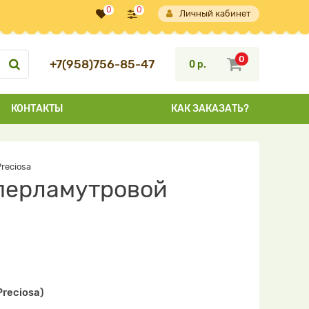
0
0
Личный кабинет
0
+7(958)756-85-47
0 р.
КОНТАКТЫ
КАК ЗАКАЗАТЬ?
reciosa
перламутровой
reciosa)