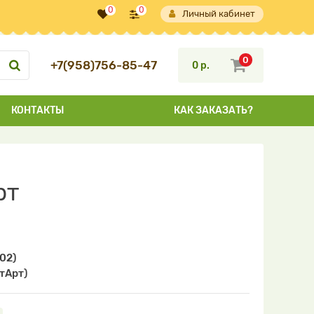
0
0
Личный кабинет
0
+7(958)756-85-47
0 р.
КОНТАКТЫ
КАК ЗАКАЗАТЬ?
рт
02)
итАрт)