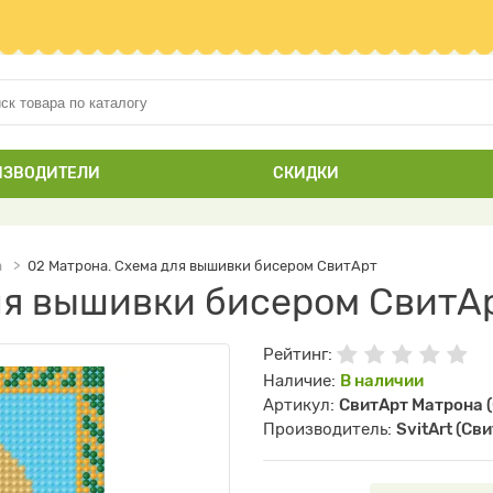
ИЗВОДИТЕЛИ
СКИДКИ
а
02 Матрона. Схема для вышивки бисером СвитАрт
ля вышивки бисером СвитА
Рейтинг:
Наличие:
В наличии
Артикул:
СвитАрт Матрона (
Производитель:
SvitArt (Св