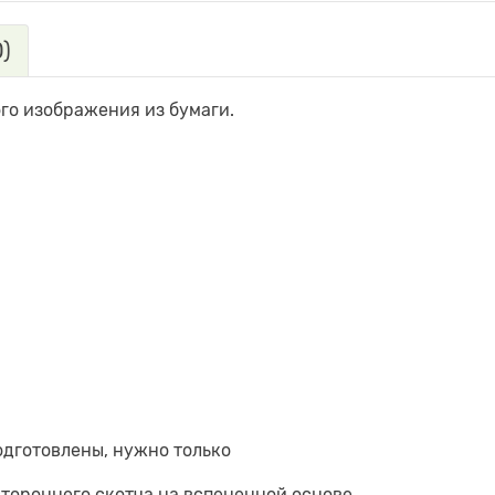
)
ого изображения из бумаги.
одготовлены, нужно только
стороннего скотча на вспененной основе.