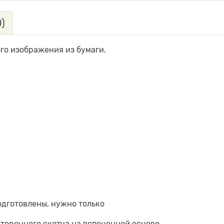
)
ого изображения из бумаги.
одготовлены, нужно только
стороннего скотча на вспененной основе.