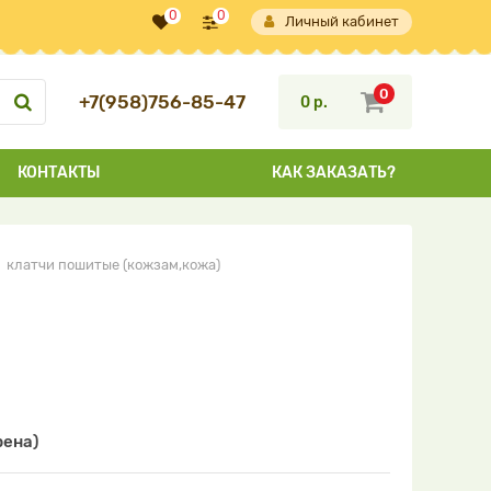
0
0
Личный кабинет
0
+7(958)756-85-47
0 р.
КОНТАКТЫ
КАК ЗАКАЗАТЬ?
клатчи пошитые (кожзам,кожа)
рена)