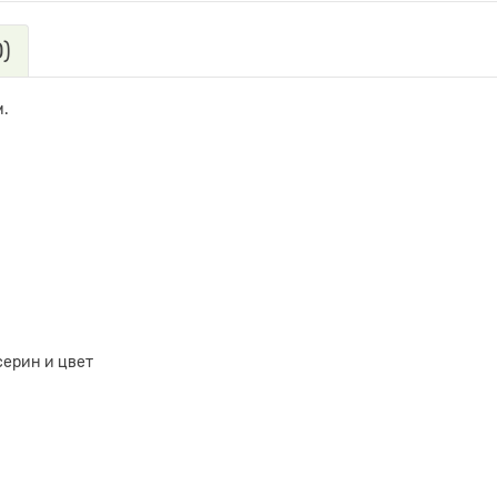
)
м.
серин и цвет