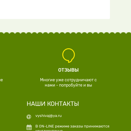
ОТЗЫВЫ
ые
Многие уже сотрудничают с
нами - попробуйте и вы
НАШИ КОНТАКТЫ
vyshivaj@ya.ru
В ON-LINE режиме заказы принимаются
круглосуточно.