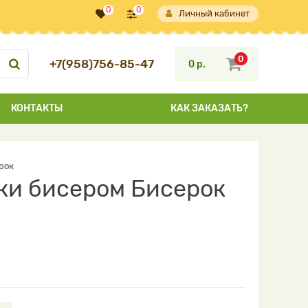
0
0
Личный кабинет
0
+7(958)756-85-47
0 р.
КОНТАКТЫ
КАК ЗАКАЗАТЬ?
рок
вки бисером Бисерок