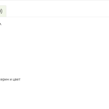
)
м.
серин и цвет