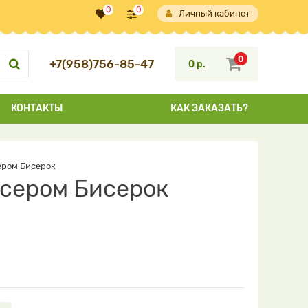
0
0
Личный кабинет
0
+7(958)756-85-47
0 р.
КОНТАКТЫ
КАК ЗАКАЗАТЬ?
ером Бисерок
исером Бисерок